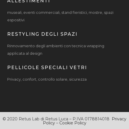
ALLESTIMENTI
museali, eventi commerciali, stand fieristici, mostre, spazi
espositivi
RESTYLING DEGLI SPAZI
Rinnovamento degli ambienti con tecnica wrapping
applicata al design
PELLICOLE SPECIALI VETRI
Privacy, confort, controllo solare, sicurezza
© 2020 Retus Lab di Retus Luca – P.IVA 0178814018
Privacy
Policy
–
Cookie Policy