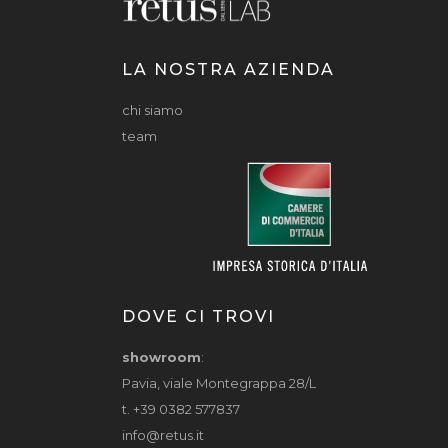
LA NOSTRA AZIENDA
chi siamo
team
DOVE CI TROVI
showroom
:
Pavia, viale Montegrappa 28/L
t. +39 0382 577837
info@retus.it