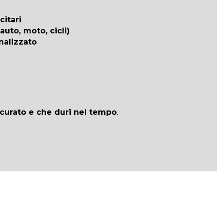
citari
uto, moto, cicli)
nalizzato
curato e che duri nel tempo
.