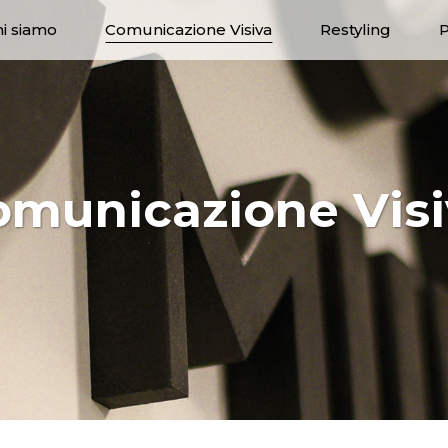
i siamo
Comunicazione Visiva
Restyling
P
omunicazione Visi