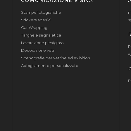
COMUNICAZIONE VISIVA
Stampe fotografiche
m
Stickers adesivi
s
Car Wrapping
Targhe e segnaletica
Lavorazione plexiglass
R
Decorazione vetri
w
Scenografie per vetrine ed exibition
Abbigliamento personalizzato
P