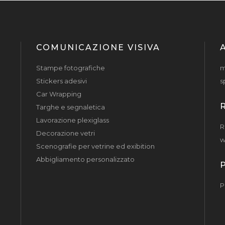
COMUNICAZIONE VISIVA
Stampe fotografiche
m
Stickers adesivi
s
Car Wrapping
Targhe e segnaletica
Lavorazione plexiglass
R
Decorazione vetri
w
Scenografie per vetrine ed exibition
Abbigliamento personalizzato
P