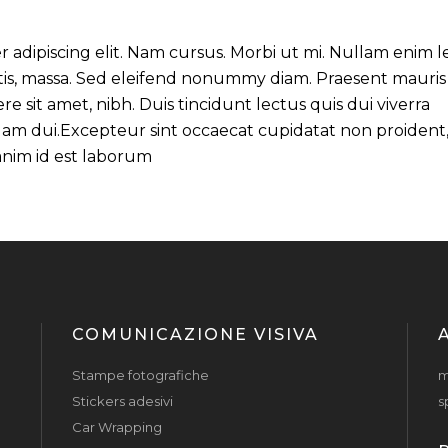
 adipiscing elit. Nam cursus. Morbi ut mi. Nullam enim l
tis, massa. Sed eleifend nonummy diam. Praesent mauris
 sit amet, nibh. Duis tincidunt lectus quis dui viverra
am dui.Excepteur sint occaecat cupidatat non proident
 anim id est laborum
COMUNICAZIONE VISIVA
Stampe fotografiche
m
Stickers adesivi
s
Car Wrapping