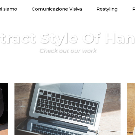
i siamo
Comunicazione Visiva
Restyling
P
tract Style Of Han
Check out our work