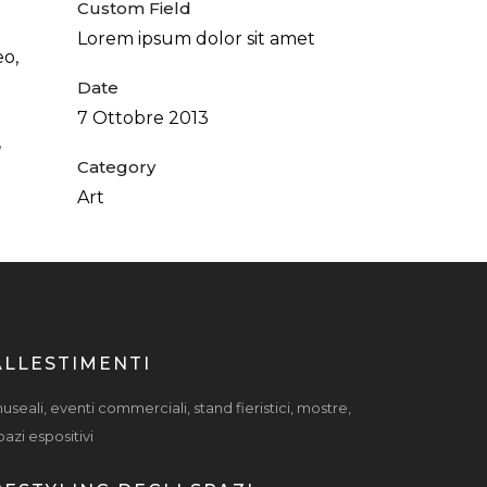
Custom Field
Lorem ipsum dolor sit amet
eo,
Date
7 Ottobre 2013
,
Category
Art
ALLESTIMENTI
useali, eventi commerciali, stand fieristici, mostre,
pazi espositivi