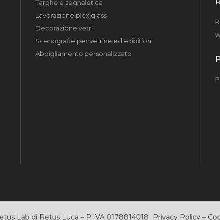
Targhe e segnaletica
Lavorazione plexiglass
R
Decorazione vetri
w
Scenografie per vetrine ed exibition
Abbigliamento personalizzato
P
etus Lab di Retus Luca – P.IVA 0178814018
Privacy Policy
–
Coo