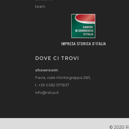
team
DOVE CI TROVI
showroom
:
Pavia, viale Montegrappa 28/L
t. +39 0382 577837
info@retus.it
© 2020 R